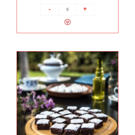
-
+
0