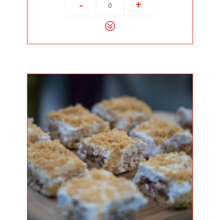
-
+
0