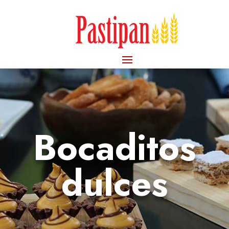
Bocaditos
dulces