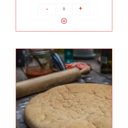
-
+
0