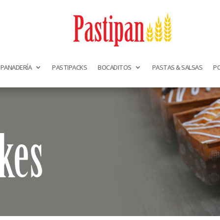
PANADERÍA
PASTIPACKS
BOCADITOS
PASTAS & SALSAS
P
ekes